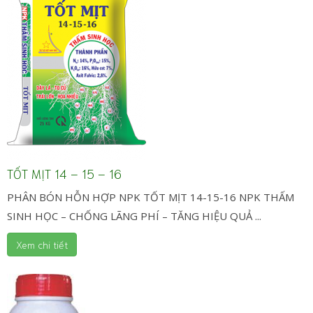
TỐT MỊT 14 – 15 – 16
PHÂN BÓN HỖN HỢP NPK TỐT MỊT 14-15-16 NPK THẤM
SINH HỌC – CHỐNG LÃNG PHÍ – TĂNG HIỆU QUẢ ...
Xem chi tiết