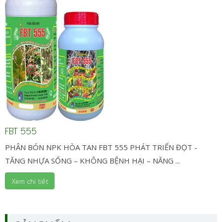
FBT 555
PHÂN BÓN NPK HÒA TAN FBT 555 PHÁT TRIỂN ĐỌT -
TĂNG NHỰA SỐNG – KHÔNG BỆNH HẠI – NĂNG ...
Xem chi tiết