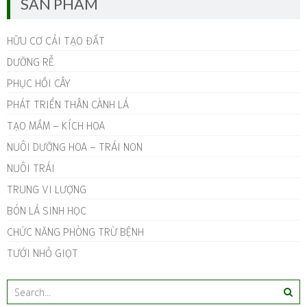
SẢN PHẨM
HỮU CƠ CẢI TẠO ĐẤT
DƯỠNG RỄ
PHỤC HỒI CÂY
PHÁT TRIỂN THÂN CÀNH LÁ
TẠO MẦM – KÍCH HOA
NUÔI DƯỠNG HOA – TRÁI NON
NUÔI TRÁI
TRUNG VI LƯỢNG
BÓN LÁ SINH HỌC
CHỨC NĂNG PHÒNG TRỪ BỆNH
TƯỚI NHỎ GIỌT