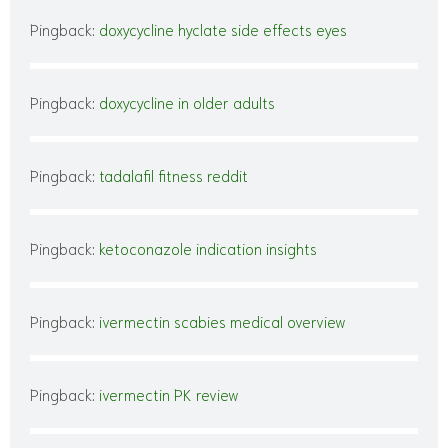
Pingback:
doxycycline hyclate side effects eyes
Pingback:
doxycycline in older adults
Pingback:
tadalafil fitness reddit
Pingback:
ketoconazole indication insights
Pingback:
ivermectin scabies medical overview
Pingback:
ivermectin PK review