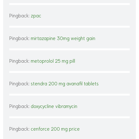
Pingback:
zpac
Pingback:
mirtazapine 30mg weight gain
Pingback:
metoprolol 25 mg pill
Pingback:
stendra 200 mg avanafil tablets
Pingback:
doxycycline vibramycin
Pingback:
cenforce 200 mg price