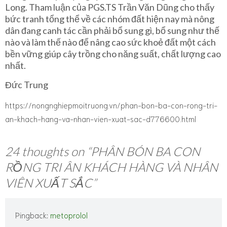
Long. Tham luận của PGS.TS Trần Văn Dũng cho thấy
bức tranh tổng thể về các nhóm đất hiện nay mà nông
dân đang canh tác cần phải bổ sung gì, bổ sung như thế
nào và làm thế nào để nâng cao sức khoẻ đất một cách
bền vững giúp cây trồng cho năng suất, chất lượng cao
nhất.
Đức Trung
https://nongnghiepmoitruong.vn/phan-bon-ba-con-rong-tri-
an-khach-hang-va-nhan-vien-xuat-sac-d776600.html
24 thoughts on “
PHÂN BÓN BA CON
RỒNG TRI ÂN KHÁCH HÀNG VÀ NHÂN
VIÊN XUẤT SẮC
”
Pingback:
metoprolol