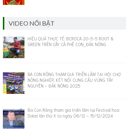
VIDEO NỔI BẬT
HIỆU QUẢ THỰC TẾ: BCROCA 20-5-5 ROOT &
GREEN TRÊN CÂY CÀ PHÊ CON_ĐẮK NÔNG
BA CON RỒNG THAM GIA TRIỄN LÃM TẠI HỘI CHỢ
NÔNG NGHIỆP, KẾT NỐI CUNG CẦU VÙNG TÂY
NGUYÊN – ĐẮK NÔNG 2025
Ba Con Rồng tham gia triển lãm tại Festival hoa
Dalat lần thứ X từ ngày 06/12 – 15/12/2024