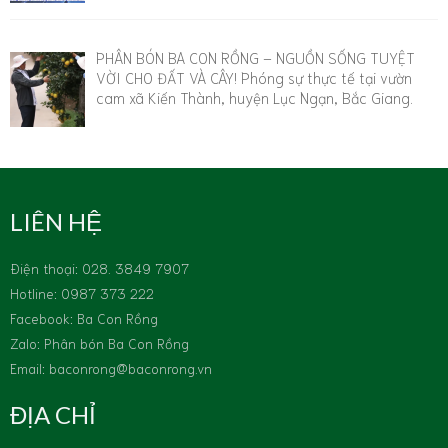
PHÂN BÓN BA CON RỒNG – NGUỒN SỐNG TUYỆT
VỜI CHO ĐẤT VÀ CÂY! Phóng sự thực tế tại vườn
cam xã Kiến Thành, huyện Lục Ngạn, Bắc Giang.
LIÊN HỆ
Ðiện thoại: 028. 3849 7907
Hotline: 0987 373 222
Facebook: Ba Con Rồng
Zalo: Phân bón Ba Con Rồng
Email: baconrong@baconrong.vn
ĐỊA CHỈ