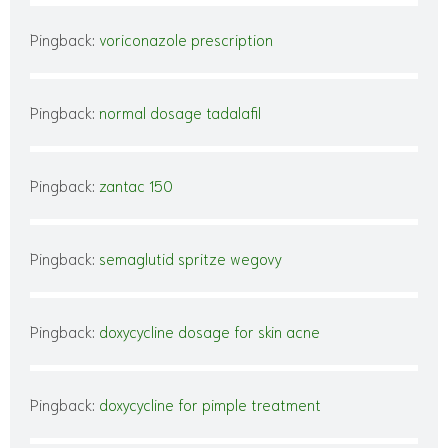
Pingback:
voriconazole prescription
Pingback:
normal dosage tadalafil
Pingback:
zantac 150
Pingback:
semaglutid spritze wegovy
Pingback:
doxycycline dosage for skin acne
Pingback:
doxycycline for pimple treatment