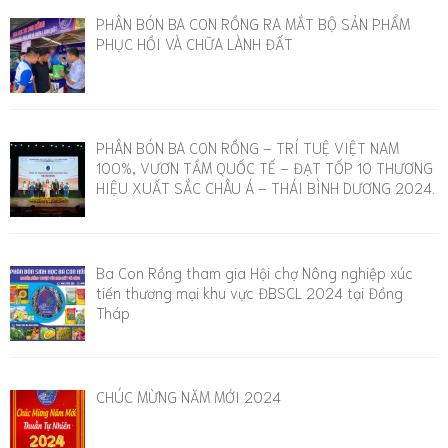
PHÂN BÓN BA CON RỒNG RA MẮT BỘ SẢN PHẨM
PHỤC HỒI VÀ CHỮA LÀNH ĐẤT
PHÂN BÓN BA CON RỒNG – TRÍ TUỆ VIỆT NAM
100%, VƯƠN TẦM QUỐC TẾ – ĐẠT TỐP 10 THƯƠNG
HIỆU XUẤT SẮC CHÂU Á – THÁI BÌNH DƯƠNG 2024.
Ba Con Rồng tham gia Hội chợ Nông nghiệp xúc
tiến thương mại khu vực ĐBSCL 2024 tại Đồng
Tháp
CHÚC MỪNG NĂM MỚI 2024